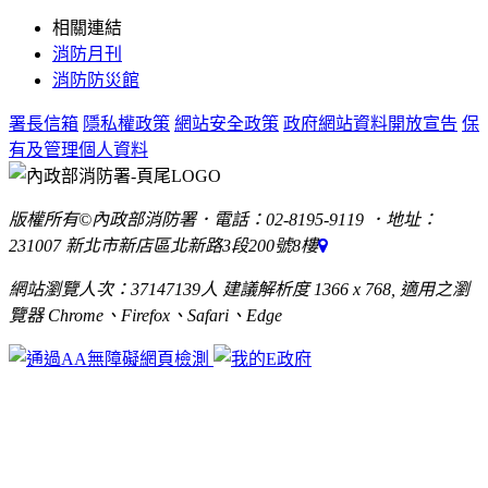
相關連結
消防月刊
消防防災館
署長信箱
隱私權政策
網站安全政策
政府網站資料開放宣告
保
有及管理個人資料
版權所有©內政部消防署．電話：02-8195-9119 ．地址：
231007 新北市新店區北新路3段200號8樓
網站瀏覽人次：37147139人 建議解析度 1366 x 768, 適用之瀏
覽器 Chrome、Firefox、Safari、Edge