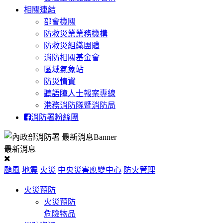
相關連結
部會機關
防救災業業務機構
防救災組織團體
消防相關基金會
區域氣象站
防災情資
聽語障人士報案專線
港務消防隊暨消防局
消防署粉絲團
最新消息
颱風
地震
火災
中央災害應變中心
防火管理
火災預防
火災預防
危險物品