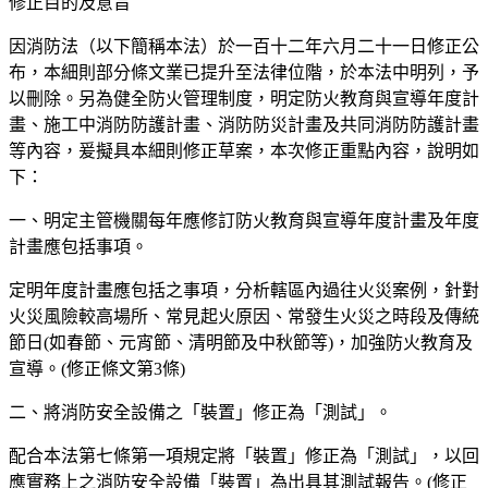
修正目的及意旨
因消防法（以下簡稱本法）於一百十二年六月二十一日修正公
布，本細則部分條文業已提升至法律位階，於本法中明列，予
以刪除。另為健全防火管理制度，明定防火教育與宣導年度計
畫、施工中消防防護計畫、消防防災計畫及共同消防防護計畫
等內容，爰擬具本細則修正草案，本次修正重點內容，說明如
下：
一、明定主管機關每年應修訂防火教育與宣導年度計畫及年度
計畫應包括事項。
定明年度計畫應包括之事項，分析轄區內過往火災案例，針對
火災風險較高場所、常見起火原因、常發生火災之時段及傳統
節日(如春節、元宵節、清明節及中秋節等)，加強防火教育及
宣導。(修正條文第3條)
二、將消防安全設備之「裝置」修正為「測試」。
配合本法第七條第一項規定將「裝置」修正為「測試」，以回
應實務上之消防安全設備「裝置」為出具其測試報告。(修正