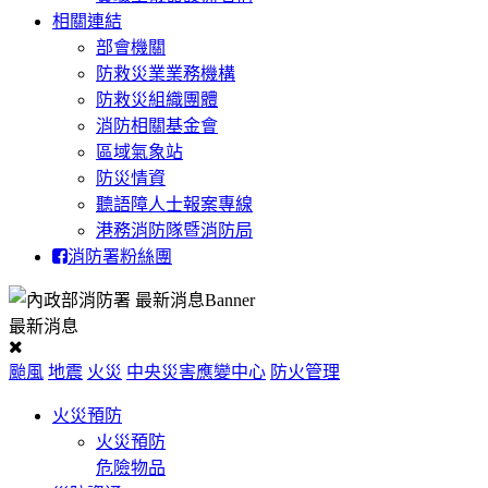
相關連結
部會機關
防救災業業務機構
防救災組織團體
消防相關基金會
區域氣象站
防災情資
聽語障人士報案專線
港務消防隊暨消防局
消防署粉絲團
最新消息
颱風
地震
火災
中央災害應變中心
防火管理
火災預防
火災預防
危險物品