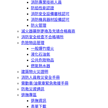
消防專業技術人員
防焰性能認證
消防安全設備審核認可
消防機具器材設備認可
防火管理
滅火器藥劑更換及充填合格廠商
消防安全檢查不合格場所
危險物品管理
一般爆竹煙火
液化石油氣
公共危險物品
燃氣熱水器
建築物火災證明
消防人員救災安全手冊
電動車/油電車緊急救援手冊
防救災資通訊
退撫專區
退撫資訊
表單下載