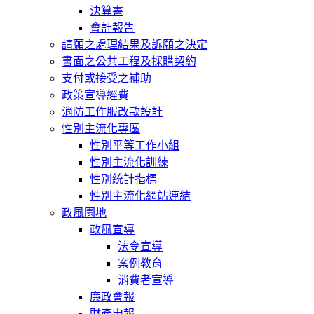
決算書
會計報告
請願之處理結果及訴願之決定
書面之公共工程及採購契約
支付或接受之補助
政策宣導經費
消防工作服改款設計
性別主流化專區
性別平等工作小組
性別主流化訓練
性別統計指標
性別主流化網站連結
政風園地
政風宣導
法令宣導
案例教育
消費者宣導
廉政會報
財產申報