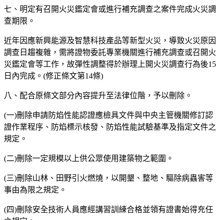
七、明定有召開火災鑑定會或進行補充調查之案件完成火災調
查期限。
近年因應新興能源及智慧科技產品等新型火災，導致火災原因
調查日趨複雜，需將證物委託專業機關進行補充調查或召開火
災鑑定會等工作，故彈性調整得於辦理上開火災調查行為後15
日內完成。(修正條文第14條)
八、配合原條文部分內容提升至法律位階，予以刪除。
(一)刪除申請防焰性能認證應檢具文件與中央主管機關修訂認
證作業程序、防焰標示核發、防焰性能試驗基準及指定文件之
規定。
(二)刪除一定規模以上供公眾使用建築物之範圍。
(三)刪除山林、田野引火燃燒，以開墾、整地、驅除病蟲害等
事由為限之規定。
(四)刪除安全技術人員應經講習訓練合格並領有證書始得充任