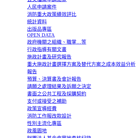
人民申請案件
消防重大政策績效評比
統計資料
出版品專區
OPEN DATA
政府機關之組織、職掌…等
行政指導有關文書
施政計畫及研究報告
重大施政計畫選擇方案及替代方案之成本效益分析
報告
預算、決算書及會計報告
請願之處理結果及訴願之決定
書面之公共工程及採購契約
支付或接受之補助
政策宣導經費
消防工作服改款設計
性別主流化專區
政風園地