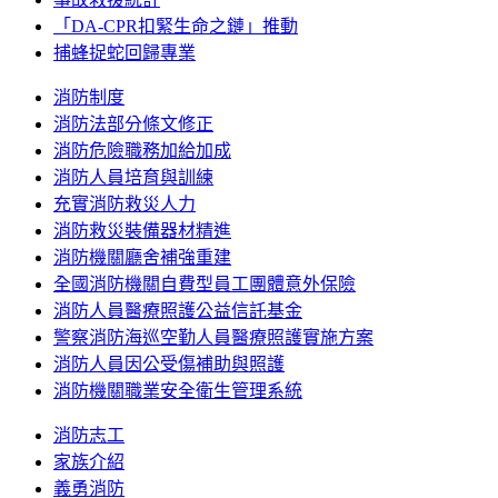
「DA-CPR扣緊生命之鏈」推動
捕蜂捉蛇回歸專業
消防制度
消防法部分條文修正
消防危險職務加給加成
消防人員培育與訓練
充實消防救災人力
消防救災裝備器材精進
消防機關廳舍補強重建
全國消防機關自費型員工團體意外保險
消防人員醫療照護公益信託基金
警察消防海巡空勤人員醫療照護實施方案
消防人員因公受傷補助與照護
消防機關職業安全衛生管理系統
消防志工
家族介紹
義勇消防