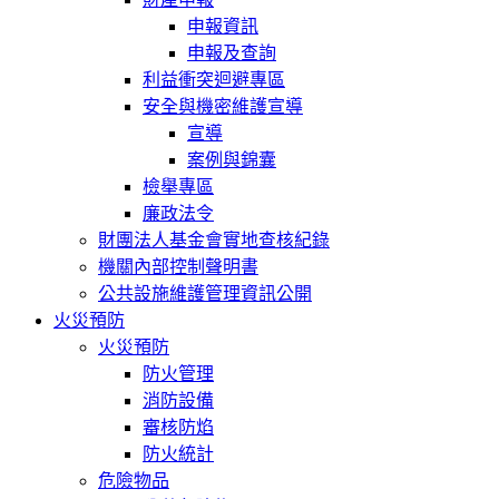
申報資訊
申報及查詢
利益衝突迴避專區
安全與機密維護宣導
宣導
案例與錦囊
檢舉專區
廉政法令
財團法人基金會實地查核紀錄
機關內部控制聲明書
公共設施維護管理資訊公開
火災預防
火災預防
防火管理
消防設備
審核防焰
防火統計
危險物品