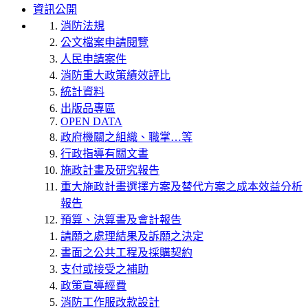
資訊公開
消防法規
公文檔案申請閱覽
人民申請案件
消防重大政策績效評比
統計資料
出版品專區
OPEN DATA
政府機關之組織、職掌…等
行政指導有關文書
施政計畫及研究報告
重大施政計畫選擇方案及替代方案之成本效益分析
報告
預算、決算書及會計報告
請願之處理結果及訴願之決定
書面之公共工程及採購契約
支付或接受之補助
政策宣導經費
消防工作服改款設計