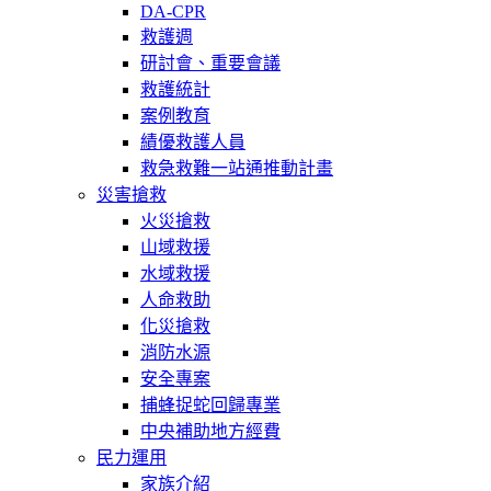
DA-CPR
救護週
研討會、重要會議
救護統計
案例教育
績優救護人員
救急救難一站通推動計畫
災害搶救
火災搶救
山域救援
水域救援
人命救助
化災搶救
消防水源
安全專案
捕蜂捉蛇回歸專業
中央補助地方經費
民力運用
家族介紹