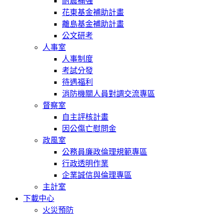
耐震補強
花東基金補助計畫
離島基金補助計畫
公文研考
人事室
人事制度
考試分發
待遇福利
消防機關人員對調交流專區
督察室
自主評核計畫
因公傷亡慰問金
政風室
公務員廉政倫理規範專區
行政透明作業
企業誠信與倫理專區
主計室
下載中心
火災預防