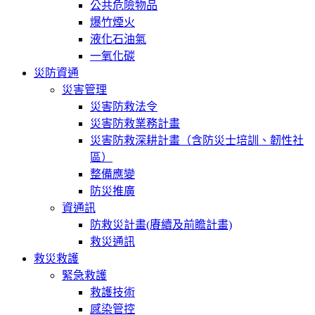
公共危險物品
爆竹煙火
液化石油氣
一氧化碳
災防資通
災害管理
災害防救法令
災害防救業務計畫
災害防救深耕計畫（含防災士培訓、韌性社
區）
整備應變
防災推廣
資通訊
防救災計畫(賡續及前瞻計畫)
救災通訊
救災救護
緊急救護
救護技術
感染管控