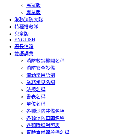
民眾版
專業版
港務消防大隊
特種搜救隊
兒童版
ENGLISH
署長信箱
雙語詞彙
消防救災機關名稱
消防安全設備
值勤常用語例
業務常見名詞
法規名稱
書表名稱
單位名稱
各種消防裝備名稱
各類消防車輛名稱
各類職稱對照表
實驗室儀器設備名稱