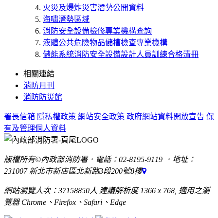
火災及爆炸災害潛勢公開資料
海嘯潛勢區域
消防安全設備檢修專業機構查詢
液體公共危險物品儲槽檢查專業機構
儲能系統消防安全設備設計人員訓練合格清冊
相關連結
消防月刊
消防防災館
署長信箱
隱私權政策
網站安全政策
政府網站資料開放宣告
保
有及管理個人資料
版權所有©內政部消防署．電話：02-8195-9119 ．地址：
231007 新北市新店區北新路3段200號8樓
網站瀏覽人次：37158850人 建議解析度 1366 x 768, 適用之瀏
覽器 Chrome、Firefox、Safari、Edge