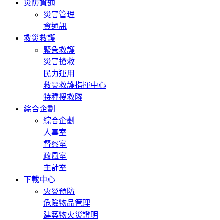
災防資通
災害管理
資通訊
救災救護
緊急救護
災害搶救
民力運用
救災救護指揮中心
特種搜救隊
綜合企劃
綜合企劃
人事室
督察室
政風室
主計室
下載中心
火災預防
危險物品管理
建築物火災證明