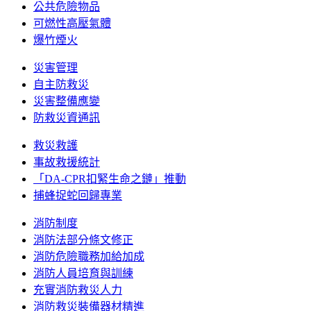
公共危險物品
可燃性高壓氣體
爆竹煙火
災害管理
自主防救災
災害整備應變
防救災資通訊
救災救護
事故救援統計
「DA-CPR扣緊生命之鏈」推動
捕蜂捉蛇回歸專業
消防制度
消防法部分條文修正
消防危險職務加給加成
消防人員培育與訓練
充實消防救災人力
消防救災裝備器材精進