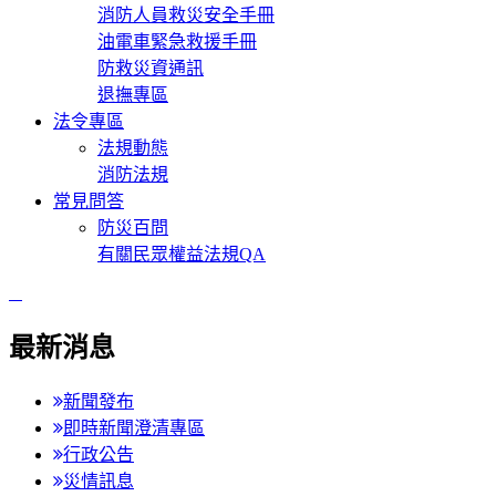
消防人員救災安全手冊
油電車緊急救援手冊
防救災資通訊
退撫專區
法令專區
法規動態
消防法規
常見問答
防災百問
有關民眾權益法規QA
:::
最新消息
新聞發布
即時新聞澄清專區
行政公告
災情訊息