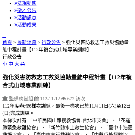
法規動態
徵才公告
活動訊息
活動成果
:::
首頁
>
最新消息
>
行政公告
> 強化災害防救志工救災協勤量
能中程計畫【112年複合式山域專業訓練】
行政公告
小
中
大
強化災害防救志工救災協勤量能中程計畫【112年複
合式山域專業訓練】
整備應變組
112-11-12
672 訪次
112年度辦理6梯次訓練，最後一梯次已於11月11日(六)至12日
(日)完成訓練。
本梯次計有 「中華民國山難搜救協會-台北市支會」、「花蓮
縣緊急救難協會」、「新竹縣水上救生協會」、「臺中市浩霆
救援協會」、「臺中市義行救難協會」、「中華戶外探險協