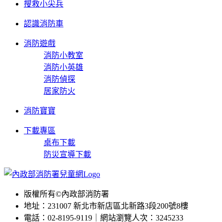
搜救小尖兵
認識消防車
消防遊戲
消防小教室
消防小英雄
消防偵探
居家防火
消防寶寶
下載專區
桌布下載
防災宣導下載
版權所有©內政部消防署
地址：231007 新北市新店區北新路3段200號8樓
電話：02-8195-9119｜網站瀏覽人次：3245233