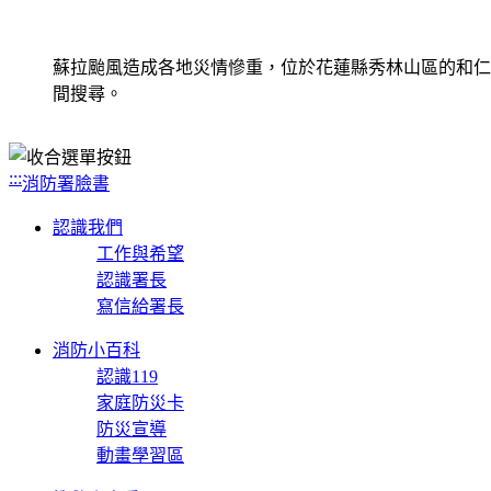
蘇拉颱風造成各地災情慘重，位於花蓮縣秀林山區的和仁
間搜尋。
:::
消防署臉書
認識我們
工作與希望
認識署長
寫信給署長
消防小百科
認識119
家庭防災卡
防災宣導
動畫學習區