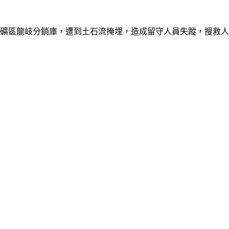
礦區龍岐分銷庫，遭到土石流掩埋，造成留守人員失蹤，搜救人