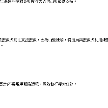
各位為這些搜救員與搜救犬的付出與鼓勵支持。
派搜救犬前往支援搜救，因為山壁陡峭，特搜員與搜救犬利用繩
。
(亞當)不畏現場艱險環境，勇敢執行搜索任務。