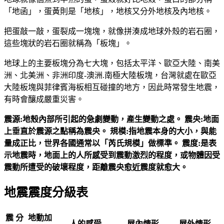
「地函」，蛋黃則是「地核」，地核又分外地核及內地核。
把蛋敲一敲，蛋裂成一塊塊，就像拼湊成地球外殼的岩石圈，
這些塊狀的岩石圈就稱為「板塊」。
地球上的主要板塊分為七大塊，包括太平洋、歐亞大陸、南美
洲、北美洲、非洲印度-澳洲.南極大陸板塊，台灣就處在歐亞
大陸板塊與菲律賓海板相互碰撞的地方，因此時常發生地震，
有時會釀成嚴重災害。
震源:地殼內部所引起的急劇變動，產生變動之處。
震央:地面
上垂直於震源之點稱為震央。
規模:指地震本身的大小，與能
量成正比，世界各國通常以「芮氏規模」做標準。
震度:是表
示地震時，地面上的人所感受到震動激烈的程度，或物體因受
震動所遭受的破壞程度，距離震央愈近震度就愈大。
地震震度分級表
震
分
地動加
人的感受
屋內情形
屋外情形