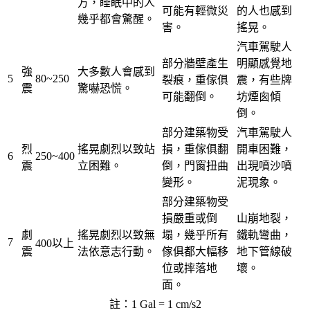
方，睡眠中的人
可能有輕微災
的人也感到
幾乎都會驚醒。
害。
搖晃。
汽車駕駛人
部分牆壁產生
明顯感覺地
強
大多數人會感到
5
80~
250
裂痕，重傢俱
震，有些牌
震
驚嚇恐慌。
可能翻倒。
坊煙囪傾
倒。
部分建築物受
汽車駕駛人
烈
搖晃劇烈以致站
損，重傢俱翻
開車困難，
6
250~
400
震
立困難。
倒，門窗扭曲
出現噴沙噴
變形。
泥現象。
部分建築物受
損嚴重或倒
山崩地裂，
劇
搖晃劇烈以致無
塌，幾乎所有
鐵軌彎曲，
7
400以上
震
法依意志行動。
傢俱都大幅移
地下管線破
位或摔落地
壞。
面。
註：1 Gal = 1 cm/s2