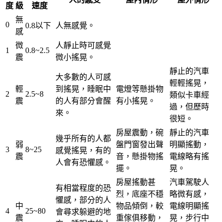
度
級
速度
無
0
0.8
以下
人無感覺。
感
微
人靜止時可感覺
1
0.8~
2.5
震
微小搖晃。
靜止的汽車
大多數的人可感
輕輕搖晃，
輕
到搖晃，睡眠中
電燈等懸掛物
2
2.5~
8
類似卡車經
震
的人有部分會醒
有小搖晃。
過，但歷時
來。
很短。
房屋震動，碗
靜止的汽車
幾乎所有的人都
弱
盤門窗發出聲
明顯搖動，
3
8~
25
感覺搖晃，有的
震
音，懸掛物搖
電線略有搖
人會有恐懼感。
擺。
晃。
房屋搖動甚
汽車駕駛人
有相當程度的恐
烈，底座不穩
略微有感，
懼感，部分的人
中
物品傾倒，較
電線明顯搖
4
25~
80
會尋求躲避的地
震
重傢俱移動，
晃，步行中