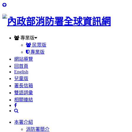
:::
專業版
民眾版
專業版
網站導覽
回首頁
English
兒童版
署長信箱
雙語詞彙
相關連結
本署介紹
消防署簡介