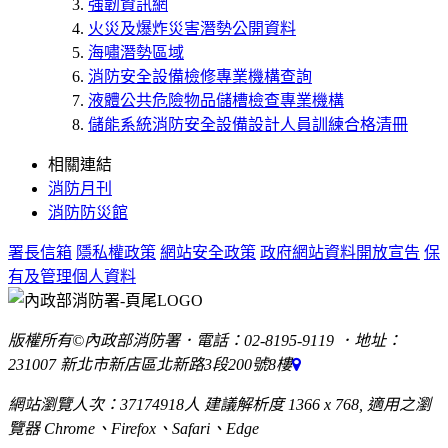
強韌資訊網
火災及爆炸災害潛勢公開資料
海嘯潛勢區域
消防安全設備檢修專業機構查詢
液體公共危險物品儲槽檢查專業機構
儲能系統消防安全設備設計人員訓練合格清冊
相關連結
消防月刊
消防防災館
署長信箱
隱私權政策
網站安全政策
政府網站資料開放宣告
保
有及管理個人資料
版權所有©內政部消防署．電話：02-8195-9119 ．地址：
231007 新北市新店區北新路3段200號8樓
網站瀏覽人次：37174918人 建議解析度 1366 x 768, 適用之瀏
覽器 Chrome、Firefox、Safari、Edge