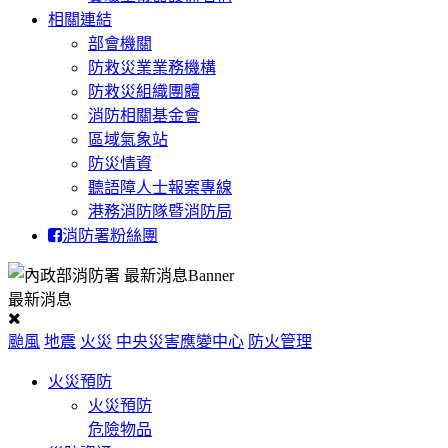
相關連結
部會機關
防救災業業務機構
防救災組織團體
消防相關基金會
區域氣象站
防災情資
聽語障人士報案專線
港務消防隊暨消防局
消防署粉絲團
最新消息
颱風
地震
火災
中央災害應變中心
防火管理
火災預防
火災預防
危險物品