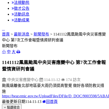
法規動態
徵才公告
活動訊息
活動成果
:::
首頁
>
最新消息
>
新聞發布
> 1141112鳳凰颱風中央災害應變
中心 第7次工作會報暨情資研判會議
新聞發布
小
中
大
1141112鳳凰颱風中央災害應變中心 第7次工作會報
暨情資研判會議
中央災害應變中心
114-11-12
174 訪次
颱風遠離後北部地區豪大雨仍須提高警覺 做好各項防救災措
施
https://bear.emic.gov.tw/UploadFiles/DFile/D_DOC/9003598/
最後更新日期
114-11-13
回首頁
點選收合