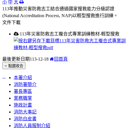
小
中
大
113年推動災害防救志工結合通過國家搜救能力分級認證
(National Accreditation Process, NAP)以輕型搜救進行訓練。
文件下載
113年災害防救志工複合式專業訓練教材-輕型搜救
最後更新日期
113-12-18
回首頁
點選收合
:::
本署介紹
消防署簡介
署長專區
業務職掌
施政計畫
消防大事記
消防白皮書
消防人員服制介紹