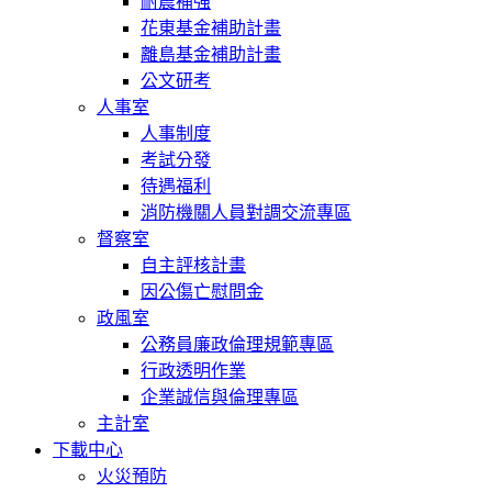
耐震補強
花東基金補助計畫
離島基金補助計畫
公文研考
人事室
人事制度
考試分發
待遇福利
消防機關人員對調交流專區
督察室
自主評核計畫
因公傷亡慰問金
政風室
公務員廉政倫理規範專區
行政透明作業
企業誠信與倫理專區
主計室
下載中心
火災預防