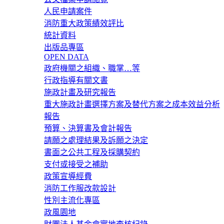
人民申請案件
消防重大政策績效評比
統計資料
出版品專區
OPEN DATA
政府機關之組織、職掌…等
行政指導有關文書
施政計畫及研究報告
重大施政計畫選擇方案及替代方案之成本效益分析
報告
預算、決算書及會計報告
請願之處理結果及訴願之決定
書面之公共工程及採購契約
支付或接受之補助
政策宣導經費
消防工作服改款設計
性別主流化專區
政風園地