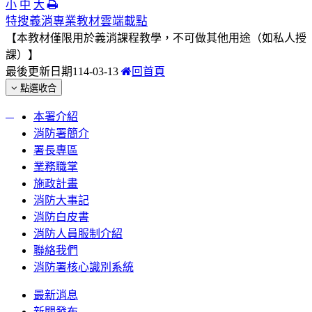
小
中
大
特搜義消專業教材雲端載點
【本
教材僅限用於義消課程教學，不可做其他用途（如私人授
課）】
最後更新日期
114-03-13
回首頁
點選收合
:::
本署介紹
消防署簡介
署長專區
業務職掌
施政計畫
消防大事記
消防白皮書
消防人員服制介紹
聯絡我們
消防署核心識別系統
最新消息
新聞發布