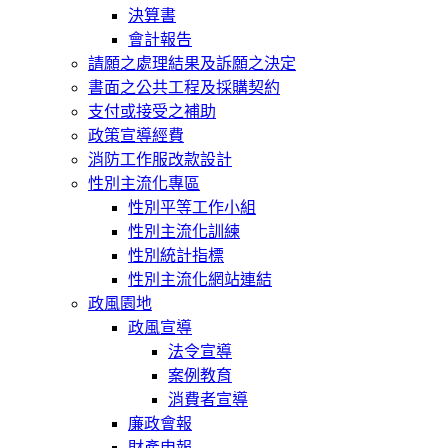
決算書
會計報告
請願之處理結果及訴願之決定
書面之公共工程及採購契約
支付或接受之補助
政策宣導經費
消防工作服改款設計
性別主流化專區
性別平等工作小組
性別主流化訓練
性別統計指標
性別主流化網站連結
政風園地
政風宣導
法令宣導
案例教育
消費者宣導
廉政會報
財產申報