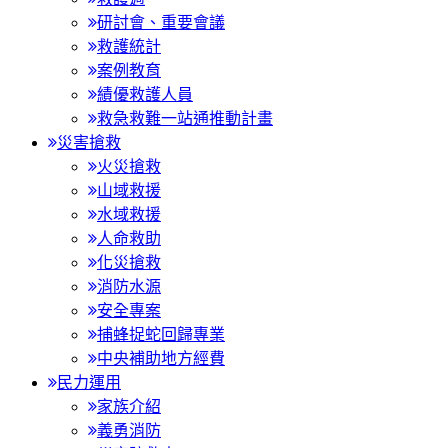
研討會、重要會議
救護統計
案例教育
績優救護人員
救急救難一站通推動計畫
災害搶救
火災搶救
山域救援
水域救援
人命救助
化災搶救
消防水源
安全專案
捕蜂捉蛇回歸專業
中央補助地方經費
民力運用
家族介紹
義勇消防