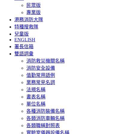
民眾版
專業版
港務消防大隊
特種搜救隊
兒童版
ENGLISH
署長信箱
雙語詞彙
消防救災機關名稱
消防安全設備
值勤常用語例
業務常見名詞
法規名稱
書表名稱
單位名稱
各種消防裝備名稱
各類消防車輛名稱
各類職稱對照表
實驗室儀器設備名稱