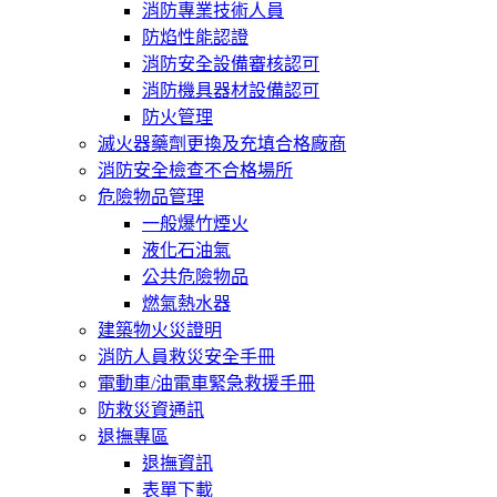
消防專業技術人員
防焰性能認證
消防安全設備審核認可
消防機具器材設備認可
防火管理
滅火器藥劑更換及充填合格廠商
消防安全檢查不合格場所
危險物品管理
一般爆竹煙火
液化石油氣
公共危險物品
燃氣熱水器
建築物火災證明
消防人員救災安全手冊
電動車/油電車緊急救援手冊
防救災資通訊
退撫專區
退撫資訊
表單下載