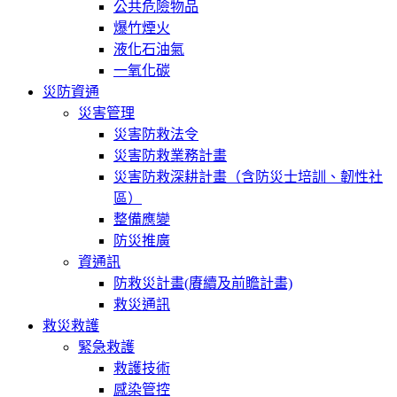
公共危險物品
爆竹煙火
液化石油氣
一氧化碳
災防資通
災害管理
災害防救法令
災害防救業務計畫
災害防救深耕計畫（含防災士培訓、韌性社
區）
整備應變
防災推廣
資通訊
防救災計畫(賡續及前瞻計畫)
救災通訊
救災救護
緊急救護
救護技術
感染管控