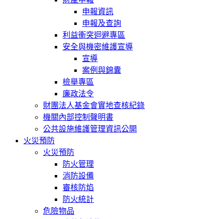
申報資訊
申報及查詢
利益衝突迴避專區
安全與機密維護宣導
宣導
案例與錦囊
檢舉專區
廉政法令
財團法人基金會實地查核紀錄
機關內部控制聲明書
公共設施維護管理資訊公開
火災預防
火災預防
防火管理
消防設備
審核防焰
防火統計
危險物品