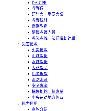
DA-CPR
救護週
研討會、重要會議
救護統計
案例教育
績優救護人員
救急救難一站通推動計畫
災害搶救
火災搶救
山域救援
水域救援
人命救助
化災搶救
消防水源
安全專案
捕蜂捉蛇回歸專業
中央補助地方經費
民力運用
家族介紹