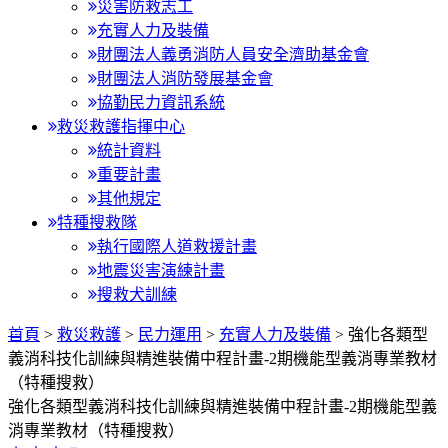
災害防救志工
充實人力及裝備
財團法人義勇消防人員安全濟助基金會
財團法人消防發展基金會
協勤民力資訊系統
救災救護指揮中心
統計資料
重要計畫
其他規定
特種搜救隊
執行國際人道救援計畫
地震災害演練計畫
搜救犬訓練
:::
首頁
>
救災救護
>
民力運用
>
充實人力及裝備
> 強化各類型
義消科技化訓練與精進裝備中程計畫-2期機能型義消專業教材
（特種搜救）
強化各類型義消科技化訓練與精進裝備中程計畫-2期機能型義
消專業教材（特種搜救）