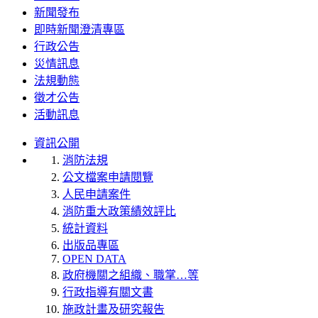
新聞發布
即時新聞澄清專區
行政公告
災情訊息
法規動態
徵才公告
活動訊息
資訊公開
消防法規
公文檔案申請閱覽
人民申請案件
消防重大政策績效評比
統計資料
出版品專區
OPEN DATA
政府機關之組織、職掌…等
行政指導有關文書
施政計畫及研究報告