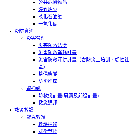
公共危險物品
爆竹煙火
液化石油氣
一氧化碳
災防資通
災害管理
災害防救法令
災害防救業務計畫
災害防救深耕計畫（含防災士培訓、韌性社
區）
整備應變
防災推廣
資通訊
防救災計畫(賡續及前瞻計畫)
救災通訊
救災救護
緊急救護
救護技術
感染管控