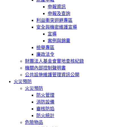
申報資訊
申報及查詢
利益衝突迴避專區
安全與機密維護宣導
宣導
案例與錦囊
檢舉專區
廉政法令
財團法人基金會實地查核紀錄
機關內部控制聲明書
公共設施維護管理資訊公開
火災預防
火災預防
防火管理
消防設備
審核防焰
防火統計
危險物品