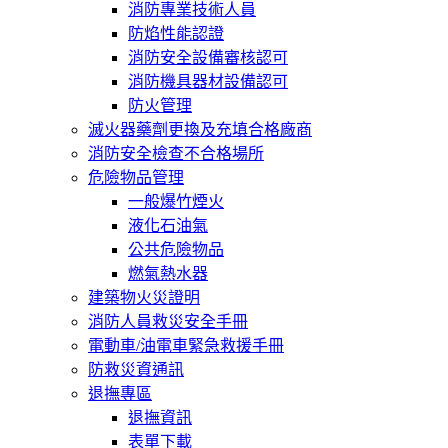
消防專業技術人員
防焰性能認證
消防安全設備審核認可
消防機具器材設備認可
防火管理
滅火器藥劑更換及充填合格廠商
消防安全檢查不合格場所
危險物品管理
一般爆竹煙火
液化石油氣
公共危險物品
燃氣熱水器
建築物火災證明
消防人員救災安全手冊
電動車/油電車緊急救援手冊
防救災資通訊
退撫專區
退撫資訊
表單下載