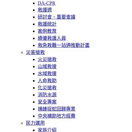
DA-CPR
救護週
研討會、重要會議
救護統計
案例教育
績優救護人員
救急救難一站通推動計畫
災害搶救
火災搶救
山域救援
水域救援
人命救助
化災搶救
消防水源
安全專案
捕蜂捉蛇回歸專業
中央補助地方經費
民力運用
家族介紹