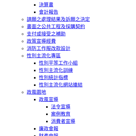
決算書
會計報告
請願之處理結果及訴願之決定
書面之公共工程及採購契約
支付或接受之補助
政策宣導經費
消防工作服改款設計
性別主流化專區
性別平等工作小組
性別主流化訓練
性別統計指標
性別主流化網站連結
政風園地
政風宣導
法令宣導
案例教育
消費者宣導
廉政會報
財產申報