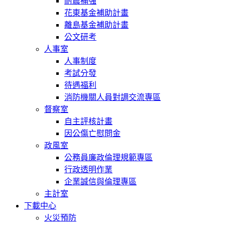
耐震補強
花東基金補助計畫
離島基金補助計畫
公文研考
人事室
人事制度
考試分發
待遇福利
消防機關人員對調交流專區
督察室
自主評核計畫
因公傷亡慰問金
政風室
公務員廉政倫理規範專區
行政透明作業
企業誠信與倫理專區
主計室
下載中心
火災預防