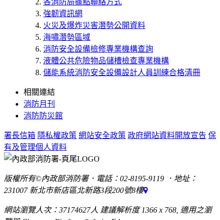
各消防局據點聯絡方式
強韌資訊網
火災及爆炸災害潛勢公開資料
海嘯潛勢區域
消防安全設備檢修專業機構查詢
液體公共危險物品儲槽檢查專業機構
儲能系統消防安全設備設計人員訓練合格清冊
相關連結
消防月刊
消防防災館
署長信箱
隱私權政策
網站安全政策
政府網站資料開放宣告
保
有及管理個人資料
版權所有©內政部消防署．電話：02-8195-9119 ．地址：
231007 新北市新店區北新路3段200號8樓
網站瀏覽人次：37174627人 建議解析度 1366 x 768, 適用之瀏