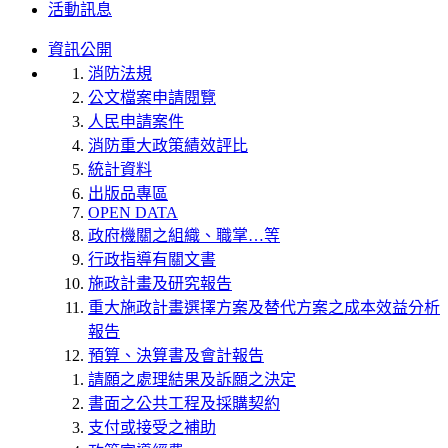
活動訊息
資訊公開
消防法規
公文檔案申請閱覽
人民申請案件
消防重大政策績效評比
統計資料
出版品專區
OPEN DATA
政府機關之組織、職掌…等
行政指導有關文書
施政計畫及研究報告
重大施政計畫選擇方案及替代方案之成本效益分析
報告
預算、決算書及會計報告
請願之處理結果及訴願之決定
書面之公共工程及採購契約
支付或接受之補助