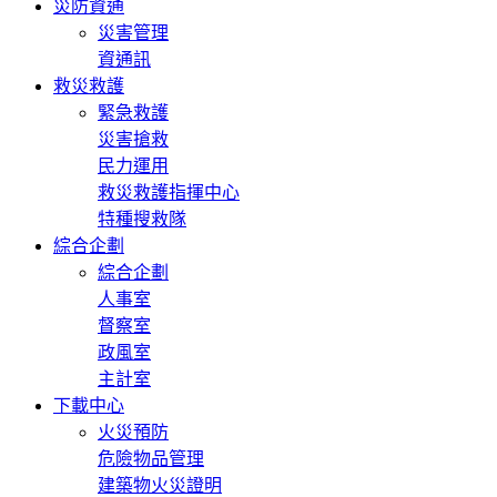
災防資通
災害管理
資通訊
救災救護
緊急救護
災害搶救
民力運用
救災救護指揮中心
特種搜救隊
綜合企劃
綜合企劃
人事室
督察室
政風室
主計室
下載中心
火災預防
危險物品管理
建築物火災證明