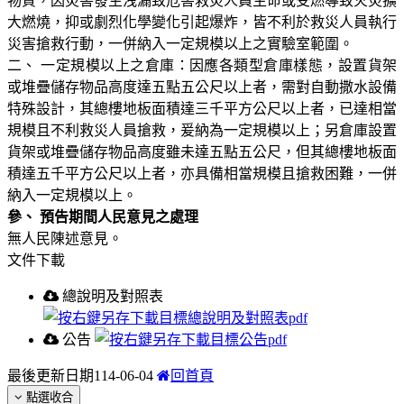
物質，因災害發生洩漏致危害救災人員生命或受燃導致火災擴
大燃燒，抑或劇烈化學變化引起爆炸，皆不利於救災人員執行
災害搶救行動，一併納入一定規模以上之實驗室範圍。
二、
一定規模以上之倉庫：因應各類型倉庫樣態，設置貨架
或堆疊儲存物品高度達五點五公尺以上者，需對自動撒水設備
特殊設計，其總樓地板面積達三千平方公尺以上者，已達相當
規模且不利救災人員搶救，爰納為一定規模以上；另倉庫設置
貨架或堆疊儲存物品高度雖未達五點五公尺，但其總樓地板面
積達五千平方公尺以上者，亦具備相當規模且搶救困難，一併
納入一定規模以上。
參、
預告期間人民意見之處理
無人民陳述意見。
文件下載
總說明及對照表
公告
最後更新日期
114-06-04
回首頁
點選收合