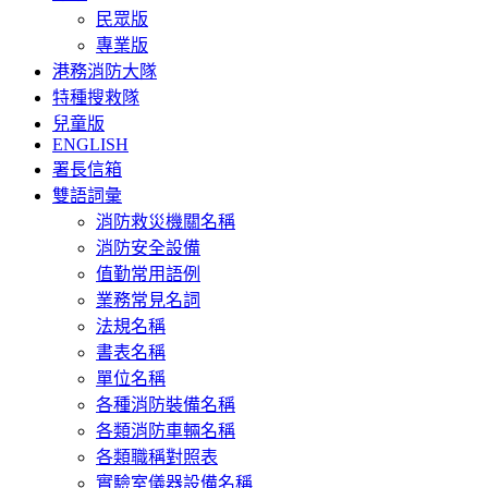
民眾版
專業版
港務消防大隊
特種搜救隊
兒童版
ENGLISH
署長信箱
雙語詞彙
消防救災機關名稱
消防安全設備
值勤常用語例
業務常見名詞
法規名稱
書表名稱
單位名稱
各種消防裝備名稱
各類消防車輛名稱
各類職稱對照表
實驗室儀器設備名稱