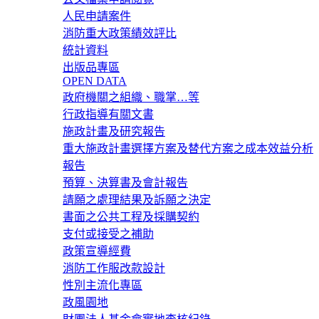
人民申請案件
消防重大政策績效評比
統計資料
出版品專區
OPEN DATA
政府機關之組織、職掌…等
行政指導有關文書
施政計畫及研究報告
重大施政計畫選擇方案及替代方案之成本效益分析
報告
預算、決算書及會計報告
請願之處理結果及訴願之決定
書面之公共工程及採購契約
支付或接受之補助
政策宣導經費
消防工作服改款設計
性別主流化專區
政風園地