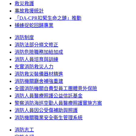
救災救護
事故救援統計
「DA-CPR扣緊生命之鏈」推動
捕蜂捉蛇回歸專業
消防制度
消防法部分條文修正
消防危險職務加給加成
消防人員培育與訓練
充實消防救災人力
消防救災裝備器材精進
消防機關廳舍補強重建
全國消防機關自費型員工團體意外保險
消防人員醫療照護公益信託基金
警察消防海巡空勤人員醫療照護實施方案
消防人員因公受傷補助與照護
消防機關職業安全衛生管理系統
消防志工