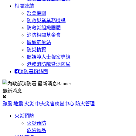
相關連結
部會機關
防救災業業務機構
防救災組織團體
消防相關基金會
區域氣象站
防災情資
聽語障人士報案專線
港務消防隊暨消防局
消防署粉絲團
最新消息
颱風
地震
火災
中央災害應變中心
防火管理
火災預防
火災預防
危險物品