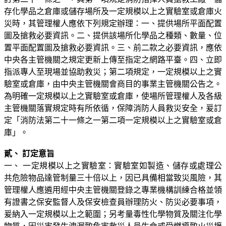
存化學品之倉庫或儲存場所及一定規模以上之實驗室或倉庫火
災時，其管理權人應依下列規定辦理：一、提供場所平面配置
圖及搶救必要資訊。二、提供該場所化學品之種類、數量、位
置平面配置圖及搶救必要資訊。三、前二款之必要資訊，應依
中央各主管機關之規定更新上傳至指定之網路平臺。四、立即
指派專人至現場並協助救災；第二項規定，一定規模以上之實
驗室或倉庫，由中央主管機關會商目的事業主管機關公告之。
為明確一定規模以上之實驗室或倉庫，使場所管理權人及各級
主管機關落實規定時有所依循，保障消防人員救災安全，爰訂
定「消防法第二十一條之一第二項一定規模以上之實驗室或倉
庫」。
貳、
訂定意旨
一、
一定規模以上之實驗室：實驗室如製造、儲存或處理公
共危險物品達管制量三十倍以上，因已具備相當致災風險，其
管理權人應遴用經中央主管機關登錄之專業機構訓練合格並領
有證書之保安監督人及保安檢查員辦理防火、防災必要事項，
爰納入一定規模以上之範圍；另考量毒性化學物質及關注化學