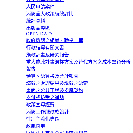
人民申請案件
消防重大政策績效評比
統計資料
出版品專區
OPEN DATA
政府機關之組織、職掌…等
行政指導有關文書
施政計畫及研究報告
重大施政計畫選擇方案及替代方案之成本效益分析
報告
預算、決算書及會計報告
請願之處理結果及訴願之決定
書面之公共工程及採購契約
支付或接受之補助
政策宣導經費
消防工作服改款設計
性別主流化專區
政風園地