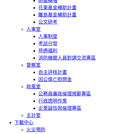
耐震補強
花東基金補助計畫
離島基金補助計畫
公文研考
人事室
人事制度
考試分發
待遇福利
消防機關人員對調交流專區
督察室
自主評核計畫
因公傷亡慰問金
政風室
公務員廉政倫理規範專區
行政透明作業
企業誠信與倫理專區
主計室
下載中心
火災預防