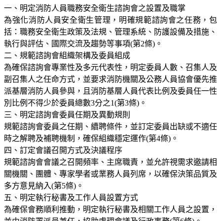
一、明定消防人員職務安全衛生諮詢會之設置及職掌
為強化消防人員安全衛生管理，明確規範諮詢會之任務，包
括：職務安全衛生政策及法規、管理系統、防護設備及措施、
執行與評估、國際交流及趨勢等事項(第2條)。
二、規範諮詢會組織架構及委員組成
為確保諮詢會專業性及多元代表性，明定委員人數、召集人及
副召集人之任命方式，並要求消防機關及公務人員協會優先推
派基層消防人員參與，且消防基層人員代表比例及委員任一性
別比例不得少於委員總數3分之1(第3條)。
三、明定諮詢會委員任期及異動規則
規範諮詢會委員之任期、續聘條件，並訂定委員出缺或不適任
時之解聘及補聘機制，確保組織穩定運作(第4條)。
四、訂定會議召開方式及決議程序
規範諮詢會會議之召開頻率、主席職責，並允許視需求邀請相
關機關、團體、專家學者或業務人員列席，以確保決策品質及
多方意見納入(第5條)。
五、明定執行秘書及工作人員設置方式
為確保會務順利推動，明定執行秘書及相關工作人員之設置，