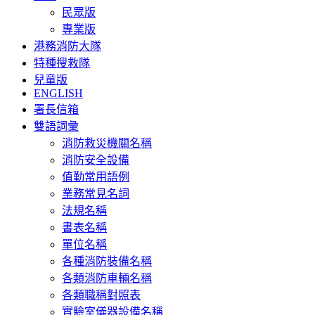
民眾版
專業版
港務消防大隊
特種搜救隊
兒童版
ENGLISH
署長信箱
雙語詞彙
消防救災機關名稱
消防安全設備
值勤常用語例
業務常見名詞
法規名稱
書表名稱
單位名稱
各種消防裝備名稱
各類消防車輛名稱
各類職稱對照表
實驗室儀器設備名稱