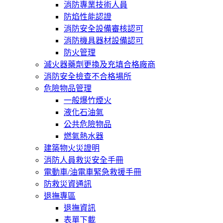
消防專業技術人員
防焰性能認證
消防安全設備審核認可
消防機具器材設備認可
防火管理
滅火器藥劑更換及充填合格廠商
消防安全檢查不合格場所
危險物品管理
一般爆竹煙火
液化石油氣
公共危險物品
燃氣熱水器
建築物火災證明
消防人員救災安全手冊
電動車/油電車緊急救援手冊
防救災資通訊
退撫專區
退撫資訊
表單下載