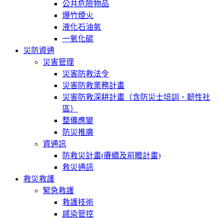
公共危險物品
爆竹煙火
液化石油氣
一氧化碳
災防資通
災害管理
災害防救法令
災害防救業務計畫
災害防救深耕計畫（含防災士培訓、韌性社
區）
整備應變
防災推廣
資通訊
防救災計畫(賡續及前瞻計畫)
救災通訊
救災救護
緊急救護
救護技術
感染管控