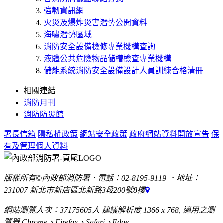
強韌資訊網
火災及爆炸災害潛勢公開資料
海嘯潛勢區域
消防安全設備檢修專業機構查詢
液體公共危險物品儲槽檢查專業機構
儲能系統消防安全設備設計人員訓練合格清冊
相關連結
消防月刊
消防防災館
署長信箱
隱私權政策
網站安全政策
政府網站資料開放宣告
保
有及管理個人資料
版權所有©內政部消防署．電話：02-8195-9119 ．地址：
231007 新北市新店區北新路3段200號8樓
網站瀏覽人次：37175605人 建議解析度 1366 x 768, 適用之瀏
覽器 Chrome、Firefox、Safari、Edge