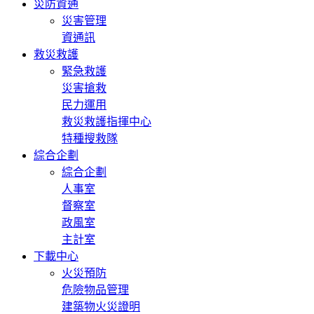
災防資通
災害管理
資通訊
救災救護
緊急救護
災害搶救
民力運用
救災救護指揮中心
特種搜救隊
綜合企劃
綜合企劃
人事室
督察室
政風室
主計室
下載中心
火災預防
危險物品管理
建築物火災證明