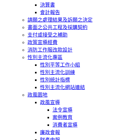
決算書
會計報告
請願之處理結果及訴願之決定
書面之公共工程及採購契約
支付或接受之補助
政策宣導經費
消防工作服改款設計
性別主流化專區
性別平等工作小組
性別主流化訓練
性別統計指標
性別主流化網站連結
政風園地
政風宣導
法令宣導
案例教育
消費者宣導
廉政會報
財產申報