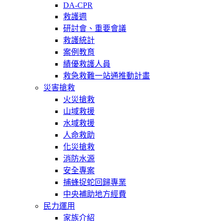
DA-CPR
救護週
研討會、重要會議
救護統計
案例教育
績優救護人員
救急救難一站通推動計畫
災害搶救
火災搶救
山域救援
水域救援
人命救助
化災搶救
消防水源
安全專案
捕蜂捉蛇回歸專業
中央補助地方經費
民力運用
家族介紹