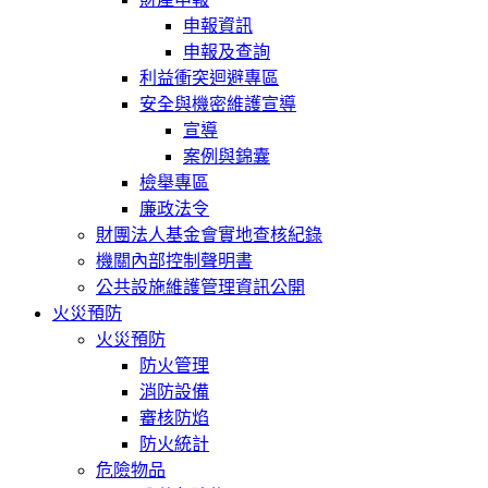
申報資訊
申報及查詢
利益衝突迴避專區
安全與機密維護宣導
宣導
案例與錦囊
檢舉專區
廉政法令
財團法人基金會實地查核紀錄
機關內部控制聲明書
公共設施維護管理資訊公開
火災預防
火災預防
防火管理
消防設備
審核防焰
防火統計
危險物品