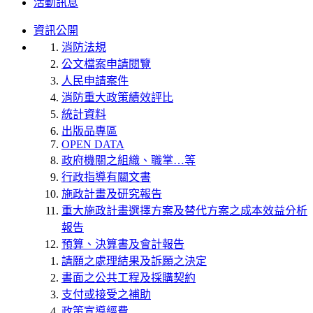
活動訊息
資訊公開
消防法規
公文檔案申請閱覽
人民申請案件
消防重大政策績效評比
統計資料
出版品專區
OPEN DATA
政府機關之組織、職掌…等
行政指導有關文書
施政計畫及研究報告
重大施政計畫選擇方案及替代方案之成本效益分析
報告
預算、決算書及會計報告
請願之處理結果及訴願之決定
書面之公共工程及採購契約
支付或接受之補助
政策宣導經費