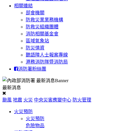
相關連結
部會機關
防救災業業務機構
防救災組織團體
消防相關基金會
區域氣象站
防災情資
聽語障人士報案專線
港務消防隊暨消防局
消防署粉絲團
最新消息
颱風
地震
火災
中央災害應變中心
防火管理
火災預防
火災預防
危險物品