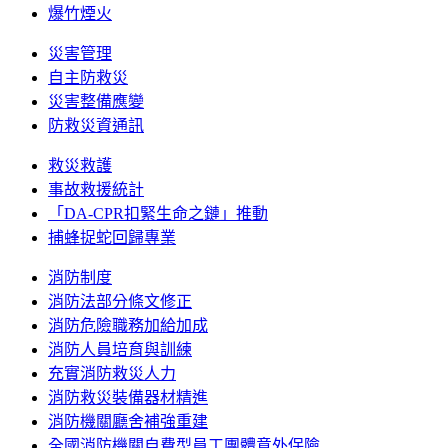
爆竹煙火
災害管理
自主防救災
災害整備應變
防救災資通訊
救災救護
事故救援統計
「DA-CPR扣緊生命之鏈」推動
捕蜂捉蛇回歸專業
消防制度
消防法部分條文修正
消防危險職務加給加成
消防人員培育與訓練
充實消防救災人力
消防救災裝備器材精進
消防機關廳舍補強重建
全國消防機關自費型員工團體意外保險