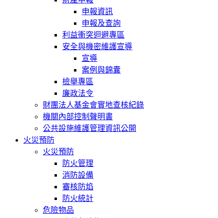
申報資訊
申報及查詢
利益衝突迴避專區
安全與機密維護宣導
宣導
案例與錦囊
檢舉專區
廉政法令
財團法人基金會實地查核紀錄
機關內部控制聲明書
公共設施維護管理資訊公開
火災預防
火災預防
防火管理
消防設備
審核防焰
防火統計
危險物品