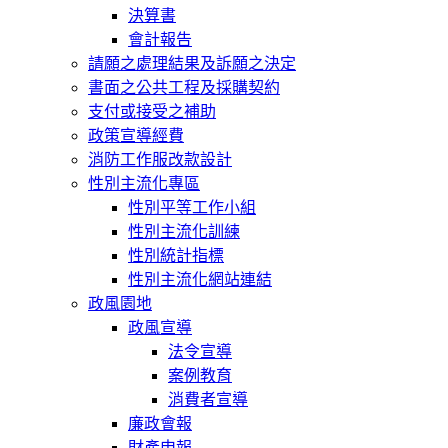
決算書
會計報告
請願之處理結果及訴願之決定
書面之公共工程及採購契約
支付或接受之補助
政策宣導經費
消防工作服改款設計
性別主流化專區
性別平等工作小組
性別主流化訓練
性別統計指標
性別主流化網站連結
政風園地
政風宣導
法令宣導
案例教育
消費者宣導
廉政會報
財產申報