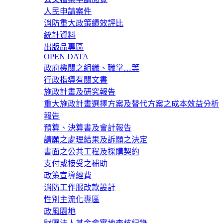
人民申請案件
消防重大政策績效評比
統計資料
出版品專區
OPEN DATA
政府機關之組織、職掌…等
行政指導有關文書
施政計畫及研究報告
重大施政計畫選擇方案及替代方案之成本效益分析
報告
預算、決算書及會計報告
請願之處理結果及訴願之決定
書面之公共工程及採購契約
支付或接受之補助
政策宣導經費
消防工作服改款設計
性別主流化專區
政風園地