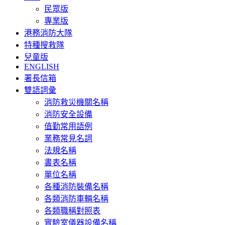
民眾版
專業版
港務消防大隊
特種搜救隊
兒童版
ENGLISH
署長信箱
雙語詞彙
消防救災機關名稱
消防安全設備
值勤常用語例
業務常見名詞
法規名稱
書表名稱
單位名稱
各種消防裝備名稱
各類消防車輛名稱
各類職稱對照表
實驗室儀器設備名稱