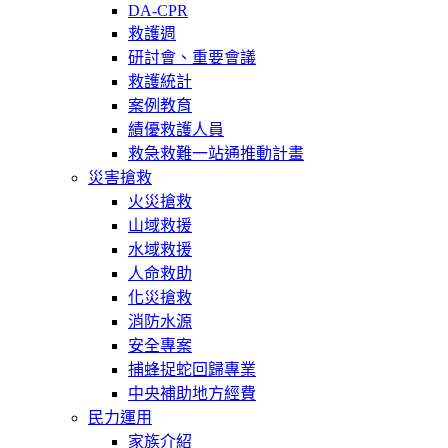
DA-CPR
救護週
研討會、重要會議
救護統計
案例教育
績優救護人員
救急救難一站通推動計畫
災害搶救
火災搶救
山域救援
水域救援
人命救助
化災搶救
消防水源
安全專案
捕蜂捉蛇回歸專業
中央補助地方經費
民力運用
家族介紹