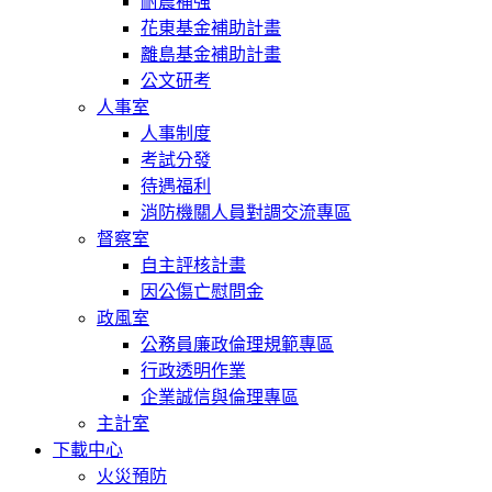
耐震補強
花東基金補助計畫
離島基金補助計畫
公文研考
人事室
人事制度
考試分發
待遇福利
消防機關人員對調交流專區
督察室
自主評核計畫
因公傷亡慰問金
政風室
公務員廉政倫理規範專區
行政透明作業
企業誠信與倫理專區
主計室
下載中心
火災預防