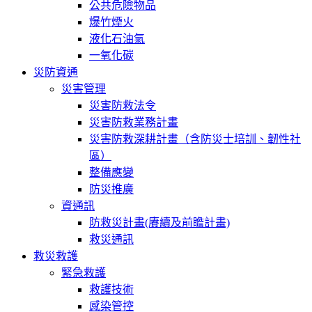
公共危險物品
爆竹煙火
液化石油氣
一氧化碳
災防資通
災害管理
災害防救法令
災害防救業務計畫
災害防救深耕計畫（含防災士培訓、韌性社
區）
整備應變
防災推廣
資通訊
防救災計畫(賡續及前瞻計畫)
救災通訊
救災救護
緊急救護
救護技術
感染管控