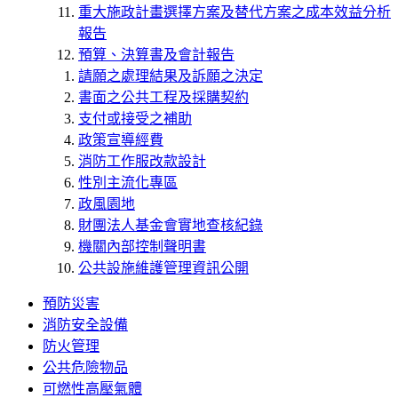
重大施政計畫選擇方案及替代方案之成本效益分析
報告
預算、決算書及會計報告
請願之處理結果及訴願之決定
書面之公共工程及採購契約
支付或接受之補助
政策宣導經費
消防工作服改款設計
性別主流化專區
政風園地
財團法人基金會實地查核紀錄
機關內部控制聲明書
公共設施維護管理資訊公開
預防災害
消防安全設備
防火管理
公共危險物品
可燃性高壓氣體