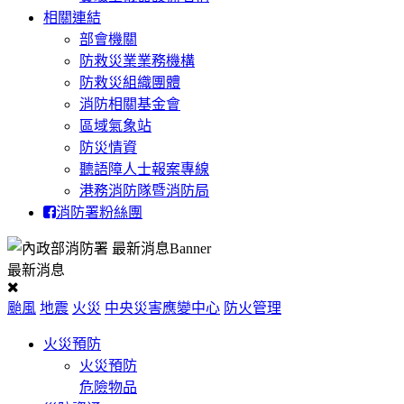
相關連結
部會機關
防救災業業務機構
防救災組織團體
消防相關基金會
區域氣象站
防災情資
聽語障人士報案專線
港務消防隊暨消防局
消防署粉絲團
最新消息
颱風
地震
火災
中央災害應變中心
防火管理
火災預防
火災預防
危險物品