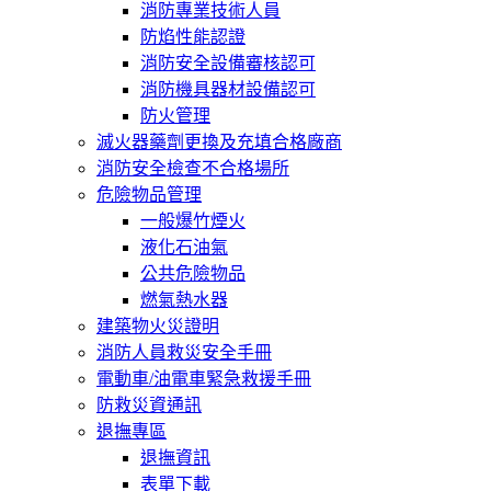
消防專業技術人員
防焰性能認證
消防安全設備審核認可
消防機具器材設備認可
防火管理
滅火器藥劑更換及充填合格廠商
消防安全檢查不合格場所
危險物品管理
一般爆竹煙火
液化石油氣
公共危險物品
燃氣熱水器
建築物火災證明
消防人員救災安全手冊
電動車/油電車緊急救援手冊
防救災資通訊
退撫專區
退撫資訊
表單下載