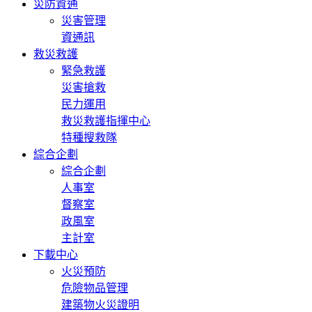
災防資通
災害管理
資通訊
救災救護
緊急救護
災害搶救
民力運用
救災救護指揮中心
特種搜救隊
綜合企劃
綜合企劃
人事室
督察室
政風室
主計室
下載中心
火災預防
危險物品管理
建築物火災證明