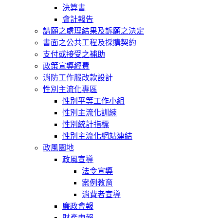
決算書
會計報告
請願之處理結果及訴願之決定
書面之公共工程及採購契約
支付或接受之補助
政策宣導經費
消防工作服改款設計
性別主流化專區
性別平等工作小組
性別主流化訓練
性別統計指標
性別主流化網站連結
政風園地
政風宣導
法令宣導
案例教育
消費者宣導
廉政會報
財產申報