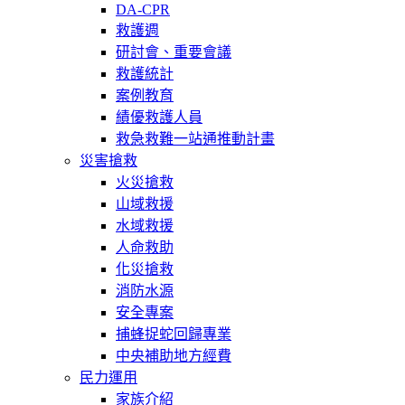
DA-CPR
救護週
研討會、重要會議
救護統計
案例教育
績優救護人員
救急救難一站通推動計畫
災害搶救
火災搶救
山域救援
水域救援
人命救助
化災搶救
消防水源
安全專案
捕蜂捉蛇回歸專業
中央補助地方經費
民力運用
家族介紹