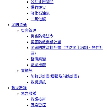
公共危險物品
爆竹煙火
液化石油氣
一氧化碳
災防資通
災害管理
災害防救法令
災害防救業務計畫
災害防救深耕計畫（含防災士培訓、韌性社
區）
整備應變
防災推廣
資通訊
防救災計畫(賡續及前瞻計畫)
救災通訊
救災救護
緊急救護
救護技術
感染管控