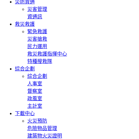
災防資通
災害管理
資通訊
救災救護
緊急救護
災害搶救
民力運用
救災救護指揮中心
特種搜救隊
綜合企劃
綜合企劃
人事室
督察室
政風室
主計室
下載中心
火災預防
危險物品管理
建築物火災證明