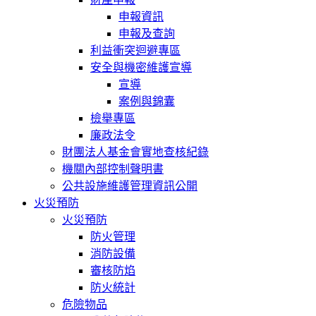
申報資訊
申報及查詢
利益衝突迴避專區
安全與機密維護宣導
宣導
案例與錦囊
檢舉專區
廉政法令
財團法人基金會實地查核紀錄
機關內部控制聲明書
公共設施維護管理資訊公開
火災預防
火災預防
防火管理
消防設備
審核防焰
防火統計
危險物品