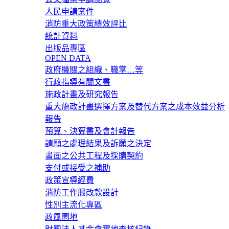
人民申請案件
消防重大政策績效評比
統計資料
出版品專區
OPEN DATA
政府機關之組織、職掌…等
行政指導有關文書
施政計畫及研究報告
重大施政計畫選擇方案及替代方案之成本效益分析
報告
預算、決算書及會計報告
請願之處理結果及訴願之決定
書面之公共工程及採購契約
支付或接受之補助
政策宣導經費
消防工作服改款設計
性別主流化專區
政風園地