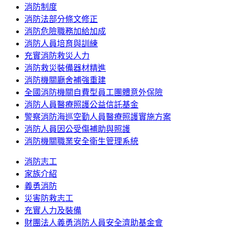
消防制度
消防法部分條文修正
消防危險職務加給加成
消防人員培育與訓練
充實消防救災人力
消防救災裝備器材精進
消防機關廳舍補強重建
全國消防機關自費型員工團體意外保險
消防人員醫療照護公益信託基金
警察消防海巡空勤人員醫療照護實施方案
消防人員因公受傷補助與照護
消防機關職業安全衛生管理系統
消防志工
家族介紹
義勇消防
災害防救志工
充實人力及裝備
財團法人義勇消防人員安全濟助基金會