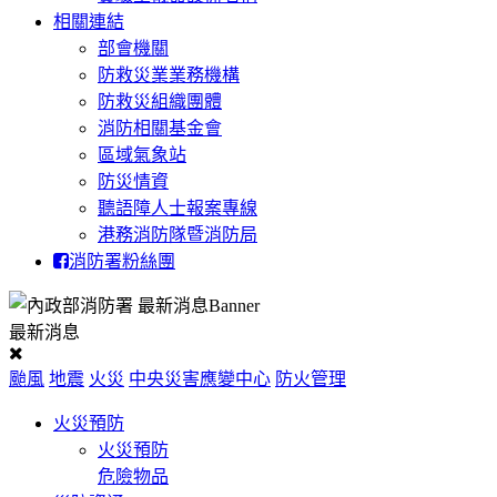
相關連結
部會機關
防救災業業務機構
防救災組織團體
消防相關基金會
區域氣象站
防災情資
聽語障人士報案專線
港務消防隊暨消防局
消防署粉絲團
最新消息
颱風
地震
火災
中央災害應變中心
防火管理
火災預防
火災預防
危險物品