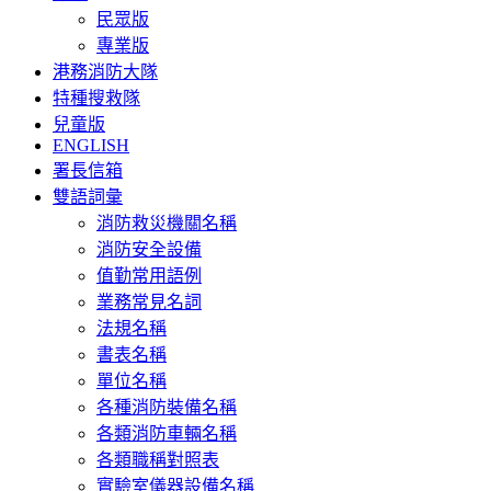
民眾版
專業版
港務消防大隊
特種搜救隊
兒童版
ENGLISH
署長信箱
雙語詞彙
消防救災機關名稱
消防安全設備
值勤常用語例
業務常見名詞
法規名稱
書表名稱
單位名稱
各種消防裝備名稱
各類消防車輛名稱
各類職稱對照表
實驗室儀器設備名稱