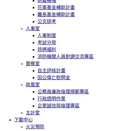
耐震補強
花東基金補助計畫
離島基金補助計畫
公文研考
人事室
人事制度
考試分發
待遇福利
消防機關人員對調交流專區
督察室
自主評核計畫
因公傷亡慰問金
政風室
公務員廉政倫理規範專區
行政透明作業
企業誠信與倫理專區
主計室
下載中心
火災預防