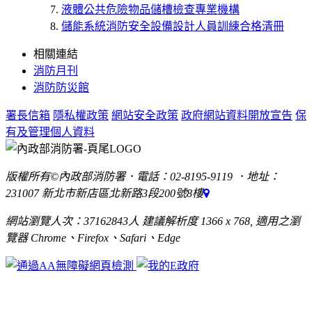
液體公共危險物品儲槽檢查專業機構
儲能系統消防安全設備設計人員訓練合格清冊
相關連結
消防月刊
消防防災館
署長信箱
隱私權政策
網站安全政策
政府網站資料開放宣告
保
有及管理個人資料
版權所有©內政部消防署．電話：02-8195-9119 ．地址：
231007 新北市新店區北新路3段200號8樓
網站瀏覽人次：37162843人 建議解析度 1366 x 768, 適用之瀏
覽器 Chrome、Firefox、Safari、Edge