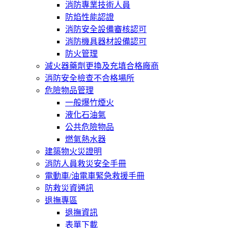
消防專業技術人員
防焰性能認證
消防安全設備審核認可
消防機具器材設備認可
防火管理
滅火器藥劑更換及充填合格廠商
消防安全檢查不合格場所
危險物品管理
一般爆竹煙火
液化石油氣
公共危險物品
燃氣熱水器
建築物火災證明
消防人員救災安全手冊
電動車/油電車緊急救援手冊
防救災資通訊
退撫專區
退撫資訊
表單下載