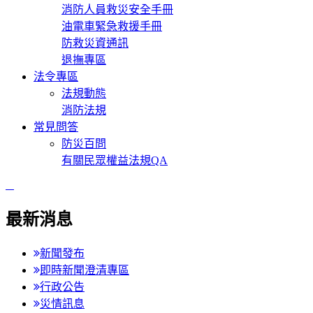
消防人員救災安全手冊
油電車緊急救援手冊
防救災資通訊
退撫專區
法令專區
法規動態
消防法規
常見問答
防災百問
有關民眾權益法規QA
:::
最新消息
新聞發布
即時新聞澄清專區
行政公告
災情訊息