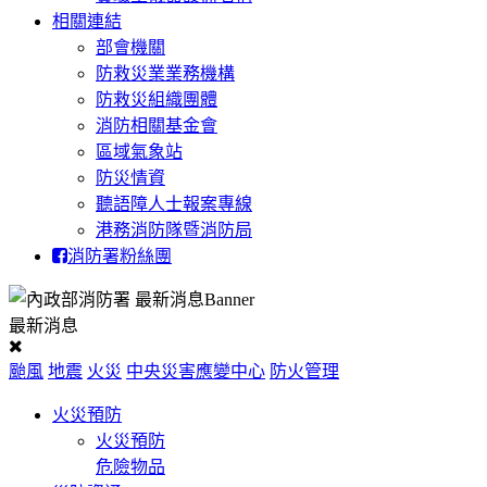
相關連結
部會機關
防救災業業務機構
防救災組織團體
消防相關基金會
區域氣象站
防災情資
聽語障人士報案專線
港務消防隊暨消防局
消防署粉絲團
最新消息
颱風
地震
火災
中央災害應變中心
防火管理
火災預防
火災預防
危險物品