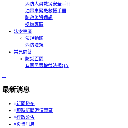
消防人員救災安全手冊
油電車緊急救援手冊
防救災資通訊
退撫專區
法令專區
法規動態
消防法規
常見問答
防災百問
有關民眾權益法規QA
:::
最新消息
新聞發布
即時新聞澄清專區
行政公告
災情訊息