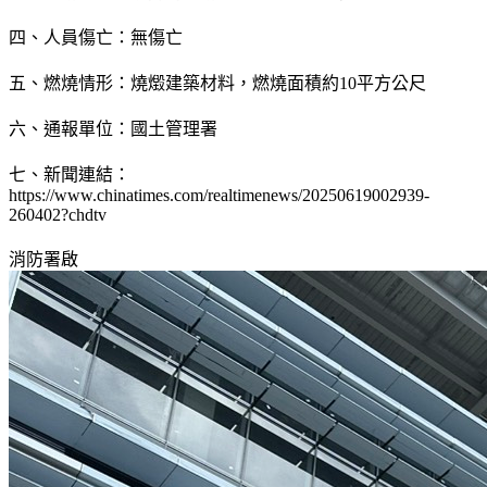
四、人員傷亡：無傷亡
五、燃燒情形：燒燬建築材料，燃燒面積約10平方公尺
六、通報單位：國土管理署
七、新聞連結：
https://www.chinatimes.com/realtimenews/20250619002939-
260402?chdtv
消防署啟