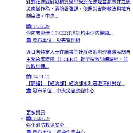
針對花蓮縣府發稿質疑中央於花蓮堰塞湖事件之防
災應變作為，消防署強調，依照災害防救法與地方
制度法，中央...
114.12.29
消防署澄清：T-CERT培訓均由消防機關...
發布單位：災害管理組
近日有特定人士在臉書等社群張貼辦理臺灣民間自
主緊急應變隊（T-CERT）輕型搜救訓練課程，並
收取訓練...
114.11.12
【闢謠】【經濟部】經濟部水利署澄清針對媒...
發布單位：中央災害應變中心
更多資訊
113.07.19
強化消防救災安全
發布單位：資通作業中心