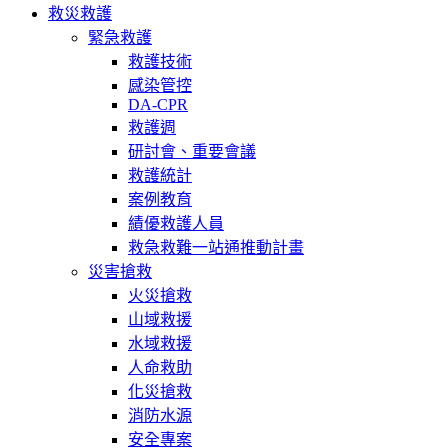
救災救護
緊急救護
救護技術
感染管控
DA-CPR
救護週
研討會、重要會議
救護統計
案例教育
績優救護人員
救急救難一站通推動計畫
災害搶救
火災搶救
山域救援
水域救援
人命救助
化災搶救
消防水源
安全專案