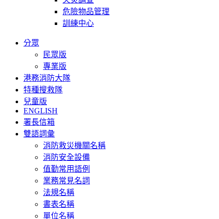
危險物品管理
訓練中心
分眾
民眾版
專業版
港務消防大隊
特種搜救隊
兒童版
ENGLISH
署長信箱
雙語詞彙
消防救災機關名稱
消防安全設備
值勤常用語例
業務常見名詞
法規名稱
書表名稱
單位名稱