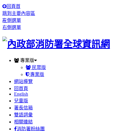
回頁首
跳到主要內容區
:::
左側選單
右側選單
專業版
民眾版
專業版
網站導覽
回首頁
English
兒童版
署長信箱
雙語詞彙
相關連結
消防署粉絲團