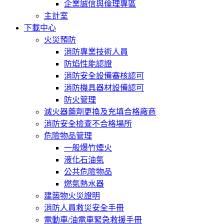
企業誠信與倫理專區
主計室
下載中心
火災預防
消防專業技術人員
防焰性能認證
消防安全設備審核認可
消防機具器材設備認可
防火管理
滅火器藥劑更換及充填合格廠商
消防安全檢查不合格場所
危險物品管理
一般爆竹煙火
液化石油氣
公共危險物品
燃氣熱水器
建築物火災證明
消防人員救災安全手冊
電動車/油電車緊急救援手冊