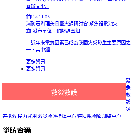
舉辦青少...
114.11.05
消防署辦理美日臺火調研討會 聚焦鋰電池火...
發布單位：預防調查組
近年來電氣因素已成為我國火災發生主要原因之
一，其中鋰...
更多資訊
更多資訊
緊
急
救災救護
救
護
災
害搶救
民力運用
救災救護指揮中心
特種搜救隊
訓練中心
災防資通