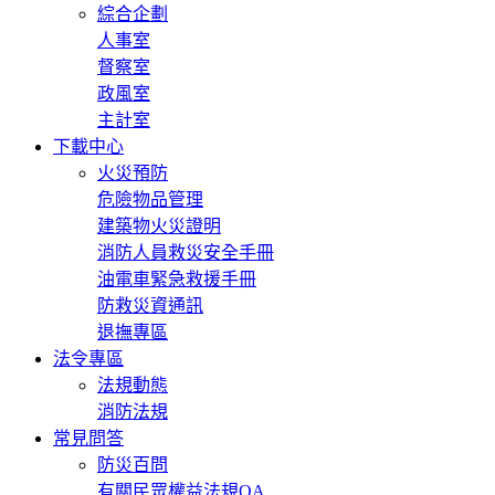
綜合企劃
人事室
督察室
政風室
主計室
下載中心
火災預防
危險物品管理
建築物火災證明
消防人員救災安全手冊
油電車緊急救援手冊
防救災資通訊
退撫專區
法令專區
法規動態
消防法規
常見問答
防災百問
有關民眾權益法規QA