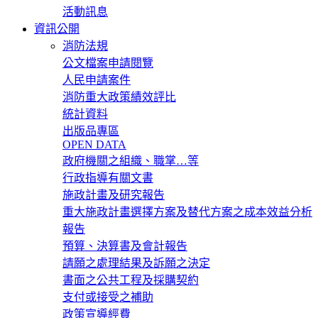
活動訊息
資訊公開
消防法規
公文檔案申請閱覽
人民申請案件
消防重大政策績效評比
統計資料
出版品專區
OPEN DATA
政府機關之組織、職掌…等
行政指導有關文書
施政計畫及研究報告
重大施政計畫選擇方案及替代方案之成本效益分析
報告
預算、決算書及會計報告
請願之處理結果及訴願之決定
書面之公共工程及採購契約
支付或接受之補助
政策宣導經費