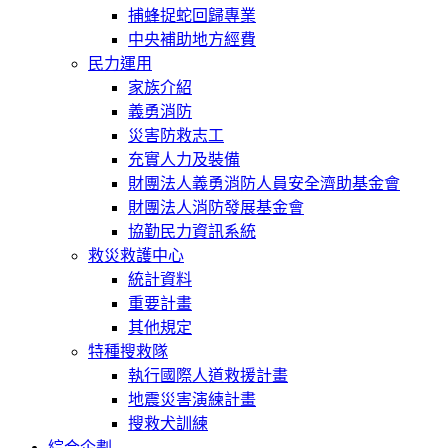
捕蜂捉蛇回歸專業
中央補助地方經費
民力運用
家族介紹
義勇消防
災害防救志工
充實人力及裝備
財團法人義勇消防人員安全濟助基金會
財團法人消防發展基金會
協勤民力資訊系統
救災救護中心
統計資料
重要計畫
其他規定
特種搜救隊
執行國際人道救援計畫
地震災害演練計畫
搜救犬訓練
綜合企劃