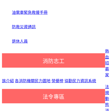
油電車緊急救援手冊
防救災資通訊
退休人員
熱
血
消防志工
招
募
家
族介紹
各消防機關民力園地
榮譽榜
協勤民力資訊系統
法
規
法令專區
動
態
消