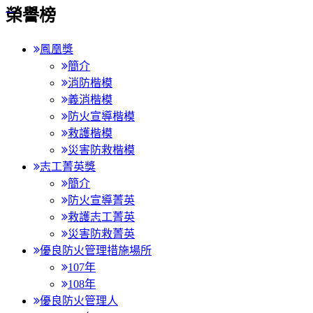
:::
榮譽榜
鳳凰獎
簡介
消防楷模
義消楷模
防火宣導楷模
救護楷模
災害防救楷模
志工菁英獎
簡介
防火宣導菁英
救護志工菁英
災害防救菁英
優良防火管理措施場所
107年
108年
優良防火管理人