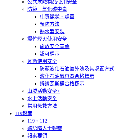
公共危險物品使用安全
防範一氧化碳中毒
中毒徵狀、處置
預防方法
熱水器安裝
爆竹煙火使用安全
施放安全宣導
認可標示
瓦斯使用安全
防範液化石油氣外洩及其處置方式
液化石油氣容器合格標示
辨識瓦斯桶合格標示
山域活動安全>
水上活動安全
常用急救方法
119報案
119、112
聽語障人士報案
報案要領