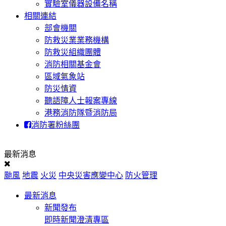
實驗室儀器設備名稱
相關連結
部會機關
防救災業業務機構
防救災組織團體
消防相關基金會
區域氣象站
防災情資
聽語障人士報案專線
港務消防隊暨消防局
消防署粉絲團
最新消息
颱風
地震
火災
中央災害應變中心
防火管理
最新消息
新聞發布
即時新聞澄清專區