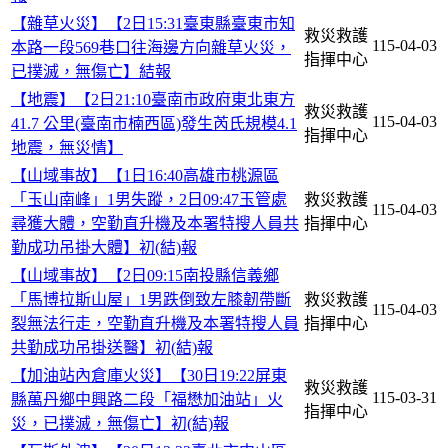
​【雜草火災】【2日15:31臺東縣臺東市知
救災救護
115-04-03
本路一段569巷口往海邊方向雜草火災，
指揮中心
已撲滅，無傷亡】結報
​【地震】【2日21:10臺南市政府東北東方
救災救護
115-04-03
41.7 公里(臺南市楠西區)發生芮氏規模4.1
指揮中心
地震，無災情】
​【山域事故】【1日16:40高雄市桃源區
「玉山南峰」1男失蹤，2日09:47玉管處
救災救護
115-04-03
尋獲大體，空勤直升機及本署特搜人員共
指揮中心
勤成功吊掛大體】初(結)報
​【山域事故】【2日09:15南投縣信義鄉
「馬博拉斯山屋」1男跌倒致左膝韌帶斷
救災救護
115-04-03
裂無法行走，空勤直升機及本署特搜人員
指揮中心
共勤成功吊掛送醫】初(結)報
​【加油站內倉庫火災】【30日19:22屏東
救災救護
115-03-31
縣萬丹鄉中興路二段「福懋加油站」火
指揮中心
災，已撲滅，無傷亡】初(結)報