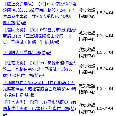
【陸上交通事故】【3日19:29南投縣草屯
鎮國道3號222.5公里南向路段，2輛自小
救災救護
115-04-04
客車發生車禍，共計5人受傷已全數送
指揮中心
醫】初(結)報
【醫院火災】【3日18:52臺北市松山區健
救災救護
115-04-04
康路131號「三軍總醫院松山分院」火
指揮中心
災，已撲滅，無傷亡】初(結)報
救災救護
115-04-04
【消防人員受傷】初(結)報
指揮中心
【住宅火災】【3日13:06高雄市楠梓區大
救災救護
115-04-04
學二十九路住宅火災，已撲滅，1女(80
指揮中心
歲)明顯死亡】初(結)報
【新聞監看-宮廟火災】【自由時報：火
救災救護
115-04-04
光照亮清晨！苑裡宮廟全面燃燒 近4小時
指揮中心
才撲滅】初(結)報
【住宅火災】【3日11:18屏東縣屏東市竹
救災救護
115-04-04
圍巷住宅火災，已撲滅，無傷亡】初(結)
指揮中心
報