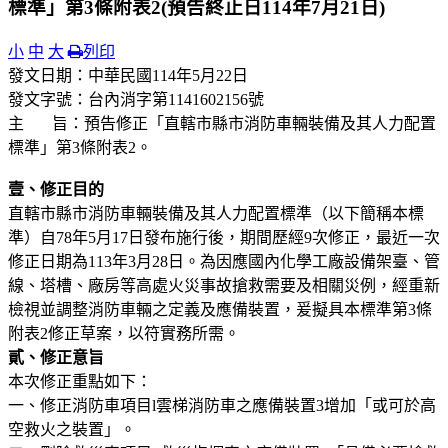
標準」第3條附表2(預告終止日114年7月21日)
小
中
大
列印
發文日期：中華民國114年5月22日
發文字號：台內消字第1141602156號
主 旨：預告修正「直轄市縣市消防車輛裝備及其人力配置
標準」第3條附表2。
壹、修正目的
直轄市縣市消防車輛裝備及其人力配置標準（以下簡稱本標
準）自78年5月17日發布施行後，期間歷經9次修正，最近一次
修正日期為113年3月28日。為因應國內化學工廠設備架臺、管
線、塔槽、廠房等高處火災事故搶救需要及相關災例，經重新
檢視並調整消防車輛之定義及應備裝置，爰擬具本標準第3條
附表2修正草案，以符實務所需。
貳、修正意旨
本次修正重點如下：
一、修正消防車項目l雲梯消防車之應備裝置3增加「或可於高
空救火之裝置」。