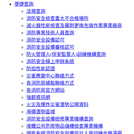
便捷查詢
法規查詢
消防安全檢查重大不合格場所
滅火器性能檢查及藥劑更換充填作業專業廠商
消防專業技術人員查詢
消防安全設備認可
消防安全設備審核認可
防火管理人(保安監督人)訓練機構查詢
消防安全線上申辦系統
防焰性能認證
災害應變中心聯絡方式
各消防局據點聯絡方式
各消防局官方網站
強韌資訊網
火災及爆炸災害潛勢公開資料
海嘯潛勢區域
消防安全設備檢修專業機構查詢
液體公共危險物品儲槽檢查專業機構
儲能系統消防安全設備設計人員訓練合格清冊