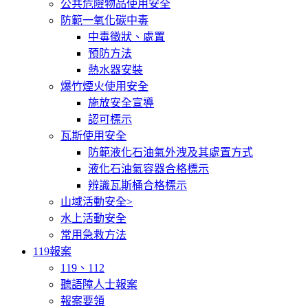
公共危險物品使用安全
防範一氧化碳中毒
中毒徵狀、處置
預防方法
熱水器安裝
爆竹煙火使用安全
施放安全宣導
認可標示
瓦斯使用安全
防範液化石油氣外洩及其處置方式
液化石油氣容器合格標示
辨識瓦斯桶合格標示
山域活動安全>
水上活動安全
常用急救方法
119報案
119、112
聽語障人士報案
報案要領