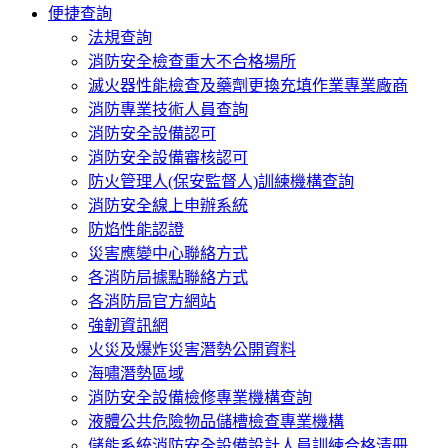
便捷查詢
法規查詢
消防安全檢查重大不合格場所
滅火器性能檢查及藥劑更換充填作業專業廠商
消防專業技術人員查詢
消防安全設備認可
消防安全設備審核認可
防火管理人(保安監督人)訓練機構查詢
消防安全線上申辦系統
防焰性能認證
災害應變中心聯絡方式
各消防局據點聯絡方式
各消防局官方網站
強韌資訊網
火災及爆炸災害潛勢公開資料
海嘯潛勢區域
消防安全設備檢修專業機構查詢
液體公共危險物品儲槽檢查專業機構
儲能系統消防安全設備設計人員訓練合格清冊