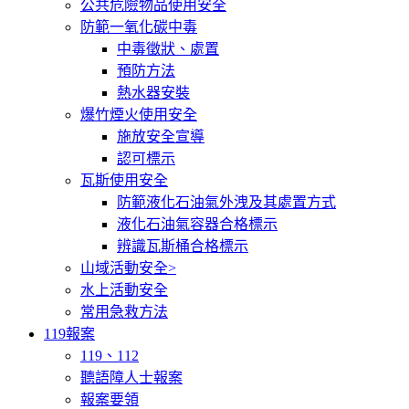
公共危險物品使用安全
防範一氧化碳中毒
中毒徵狀、處置
預防方法
熱水器安裝
爆竹煙火使用安全
施放安全宣導
認可標示
瓦斯使用安全
防範液化石油氣外洩及其處置方式
液化石油氣容器合格標示
辨識瓦斯桶合格標示
山域活動安全>
水上活動安全
常用急救方法
119報案
119、112
聽語障人士報案
報案要領