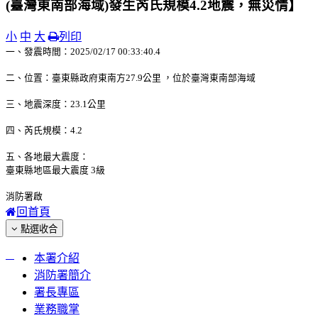
(臺灣東南部海域)發生芮氏規模4.2地震，無災情】
小
中
大
列印
一、發震時間：2025/02/17 00:33:40.4
二、位置：臺東縣政府東南方27.9公里 ，位於臺灣東南部海域
三、地震深度：23.1公里
四、芮氏規模：4.2
五、各地最大震度：
臺東縣地區最大震度 3級
消防署啟
回首頁
點選收合
:::
本署介紹
消防署簡介
署長專區
業務職掌