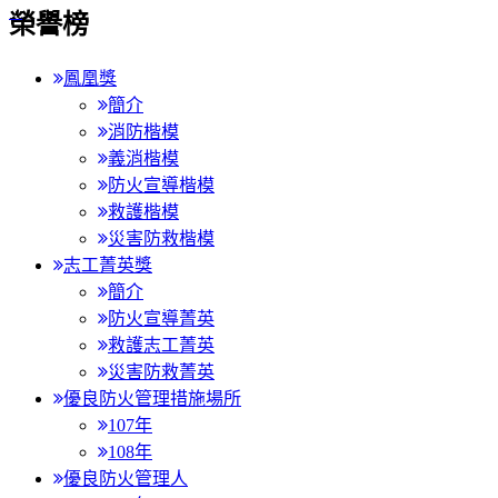
:::
榮譽榜
鳳凰獎
簡介
消防楷模
義消楷模
防火宣導楷模
救護楷模
災害防救楷模
志工菁英獎
簡介
防火宣導菁英
救護志工菁英
災害防救菁英
優良防火管理措施場所
107年
108年
優良防火管理人