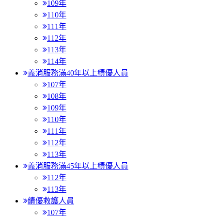
109年
110年
111年
112年
113年
114年
義消服務滿40年以上績優人員
107年
108年
109年
110年
111年
112年
113年
義消服務滿45年以上績優人員
112年
113年
績優救護人員
107年