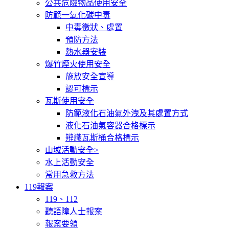
公共危險物品使用安全
防範一氧化碳中毒
中毒徵狀、處置
預防方法
熱水器安裝
爆竹煙火使用安全
施放安全宣導
認可標示
瓦斯使用安全
防範液化石油氣外洩及其處置方式
液化石油氣容器合格標示
辨識瓦斯桶合格標示
山域活動安全>
水上活動安全
常用急救方法
119報案
119、112
聽語障人士報案
報案要領